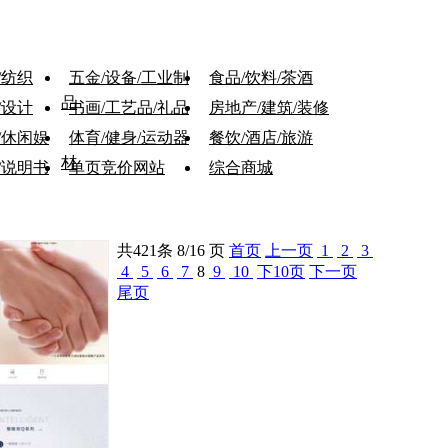
/纺织
五金/设备/工业制
食品/饮料/茶酒
品
/设计
书画/工艺品/礼品
房地产/建筑/装修
/休闲娱
体育/健身/运动器
餐饮/酒店/旅游
材
/说明书
单页竞价网站
综合商城
共
421
条 8/16 页
首页
上一页
1
2
3
4
5
6
7
8
9
10
下10页
下一页
尾页