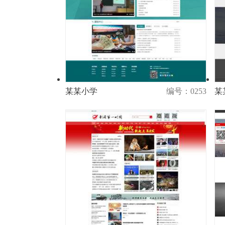
某某小学
编号：0253
某
演示
购买