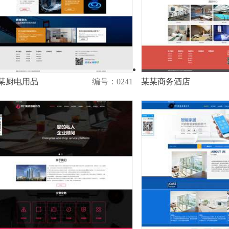
某厨电用品
编号：0241
某某商务酒店
演示
购买
演示