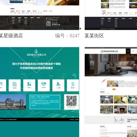
某星级酒店
编号：0247
某某街区
演示
购买
演示