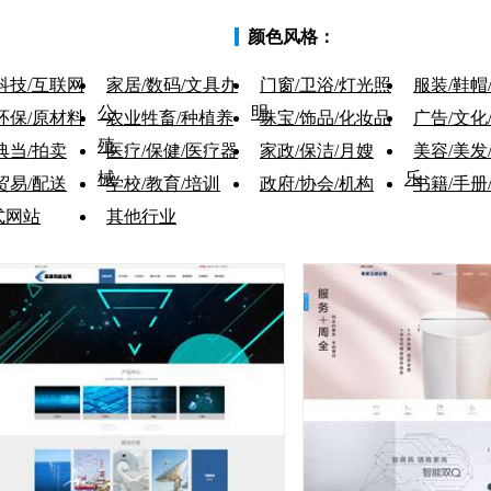
颜色风格：
科技/互联网
家居/数码/文具办
门窗/卫浴/灯光照
服装/鞋帽
公
明
环保/原材料
农业牲畜/种植养
珠宝/饰品/化妆品
广告/文化
殖
典当/拍卖
医疗/保健/医疗器
家政/保洁/月嫂
美容/美发
械
乐
贸易/配送
学校/教育/培训
政府/协会/机构
书籍/手册
式网站
其他行业