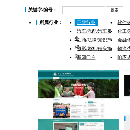
关键字/编号：
所属行业：
不限行业
软件/
汽车/汽配/汽车服
化工/
务
工商/法律/知识产
金融/
权
摄影/婚礼/婚庆策
物流/
划
新闻门户
响应