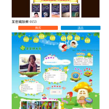
某密藏除癣 0153
购买
演示