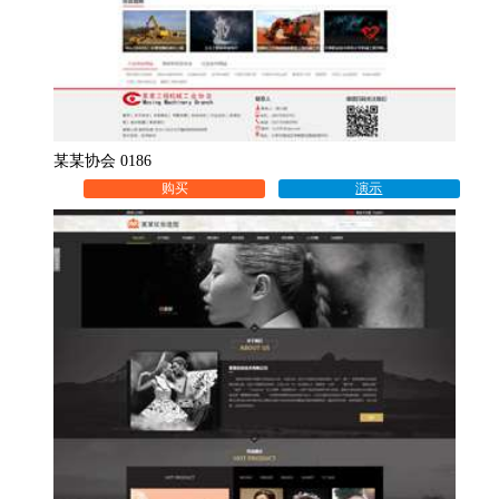
某某协会 0186
购买
演示