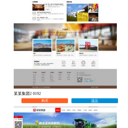
某某集团2 0192
购买
演示