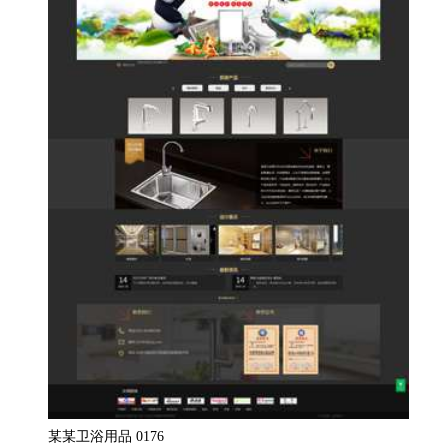
某某卫浴用品 0176