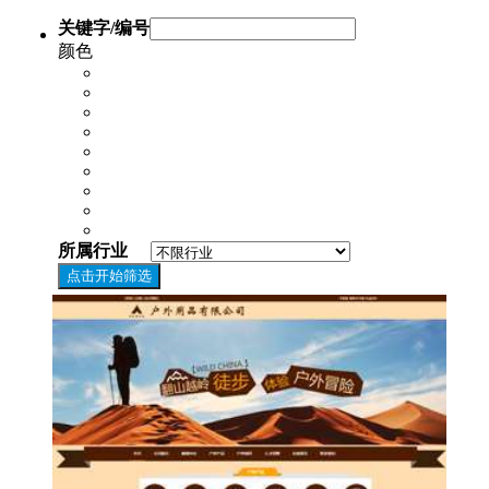
关键字/编号
颜色
所属行业