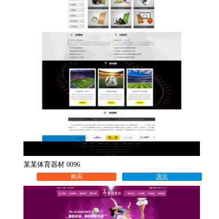
某某体育器材 0096
购买
演示