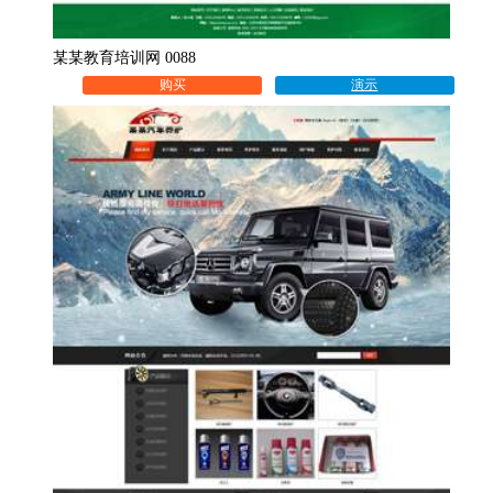
某某教育培训网 0088
购买
演示