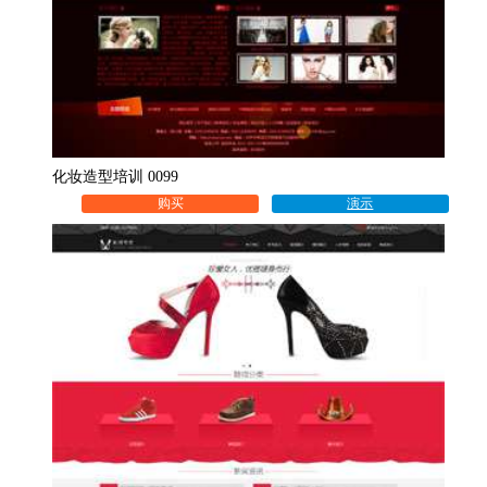
化妆造型培训 0099
购买
演示