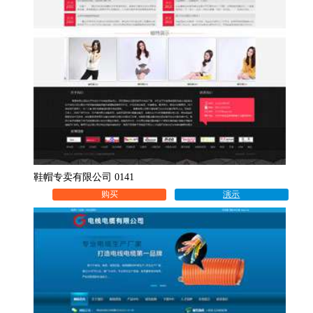
鞋帽专卖有限公司 0141
购买
演示