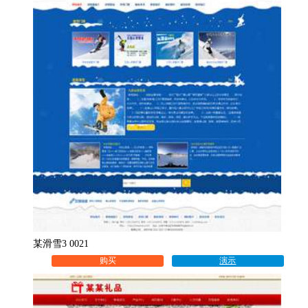
某滑雪3 0021
购买
演示