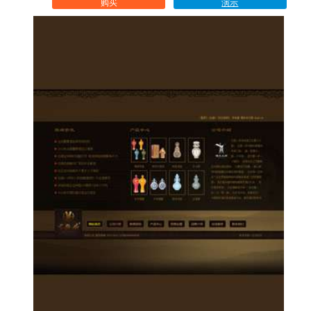
购买
演示