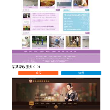
某某家政服务 0101
购买
演示