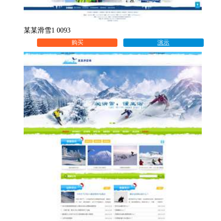
某某滑雪1 0093
购买
演示