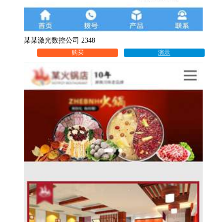
某某激光数控公司 2348
购买
演示