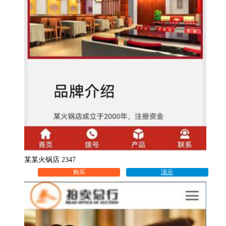
某某火锅店 2347
购买
演示