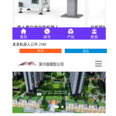
某某机器人公司 2340
购买
演示