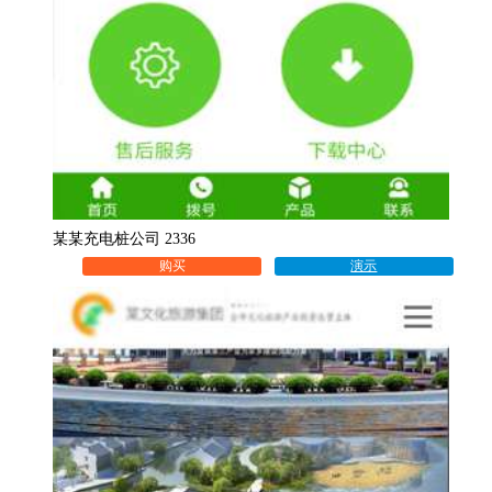
某某充电桩公司 2336
购买
演示