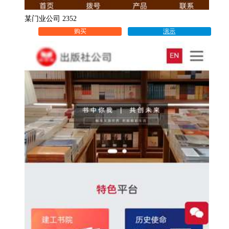
某门业公司 2352
购买
演示