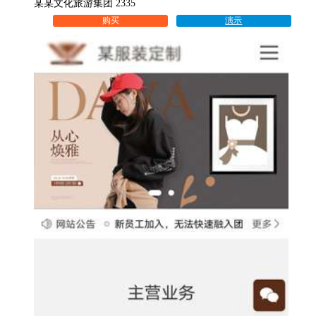
某某文化旅游集团 2335
购买
演示