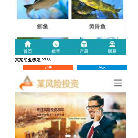
某某渔业养殖 2338
购买
演示