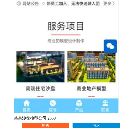
某某沙盘模型公司 2339
购买
演示