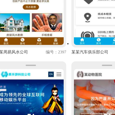
某周易风水公司
编号：2397
某某汽车俱乐部公司