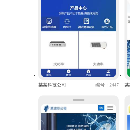
某某科技公司
编号：2447
某