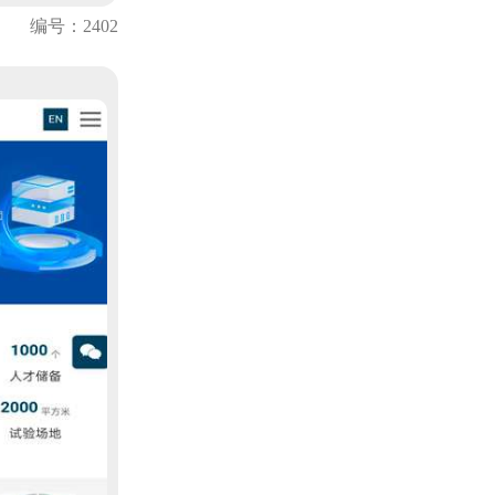
编号：2402