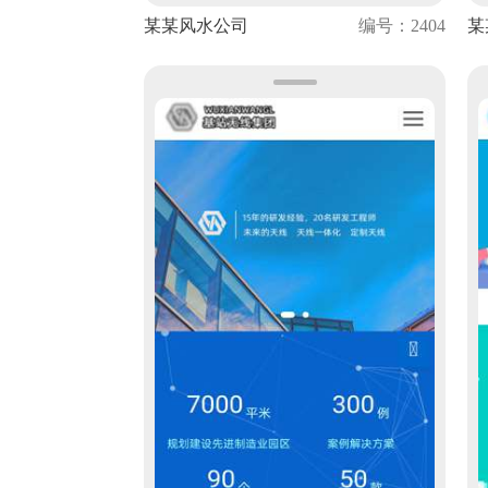
某某风水公司
编号：2404
某